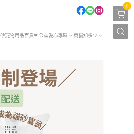
0
木砂
寵物用品百貨
❤ 公益愛心專區
養貓知多少
貓砂捐贈
獸醫師Q&A
公益捐款
貓砂大小事
養貓小知識
毛寶貝開箱
周邊如何挑