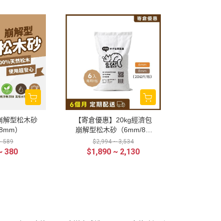
 崩解型松木砂
【寄倉優惠】20kg經濟包
/8mm）
崩解型松木砂（6mm/8m
m）6入
~ 589
$2,994 ~ 3,534
~ 380
$1,890 ~ 2,130
全部商品
付款方式說明
會員權益說明