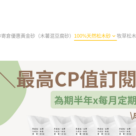
砂寄倉優惠
黃金砂（木薯混豆腐砂）
100%天然松木砂
牧草松
最高CP值經濟包 20公斤
崩解型松木砂 2.4公斤