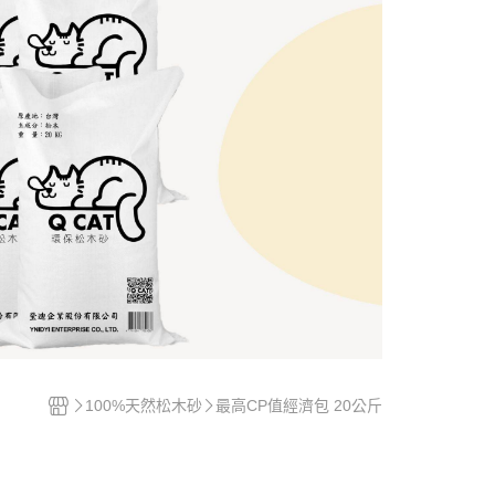
100%天然松木砂
最高CP值經濟包 20公斤