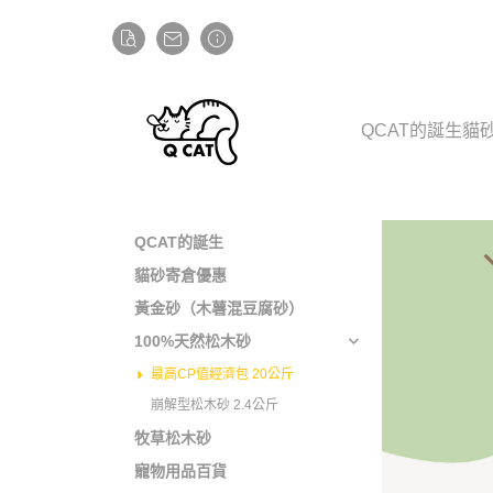
QCAT的誕生
貓
QCAT的誕生
貓砂寄倉優惠
黃金砂（木薯混豆腐砂）
100%天然松木砂
最高CP值經濟包 20公斤
崩解型松木砂 2.4公斤
牧草松木砂
寵物用品百貨