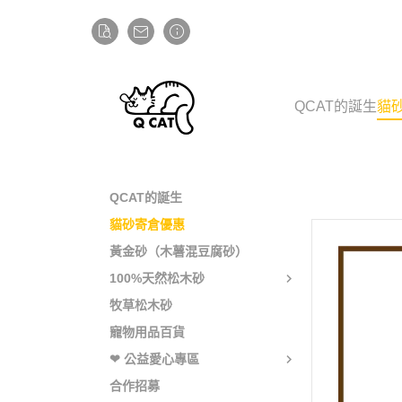
QCAT的誕生
貓
QCAT的誕生
貓砂寄倉優惠
黃金砂（木薯混豆腐砂）
100%天然松木砂
牧草松木砂
寵物用品百貨
❤ 公益愛心專區
合作招募