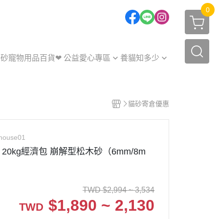
0
木砂
寵物用品百貨
❤ 公益愛心專區
養貓知多少
貓砂捐贈
獸醫師Q&A
公益捐款
貓砂大小事
貓砂寄倉優惠
養貓小知識
毛寶貝開箱
house01
周邊如何挑
20kg經濟包 崩解型松木砂（6mm/8m
TWD
$
2,994 ~ 3,534
$
1,890 ~ 2,130
TWD