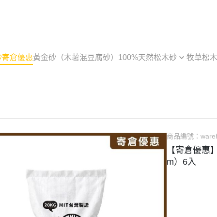
砂寄倉優惠
黃金砂（木薯混豆腐砂）
100%天然松木砂
牧草松
最高CP值經濟包 20公斤
崩解型松木砂 2.4公斤
商品編號：
ware
【寄倉優惠】
m）6入