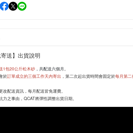
情
批寄送】出貨說明
送1包20公斤松木砂
，共配送六個月
。
會於
訂單成立的三個工作天內寄出
，
第二次起出貨
時間會固定於
每月第二
途更改配送資訊，每月配送皆免運費。
可抗力之事由，QCAT將彈性調整出貨日期。