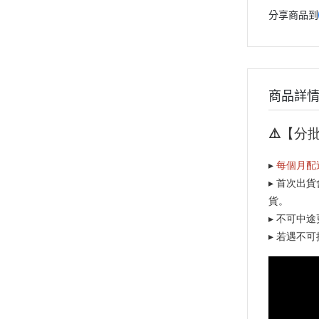
分享商品到
商品詳
⚠️【分
▸
每個月配
▸
首次出貨
貨。
▸ 不可中
▸ 若遇不