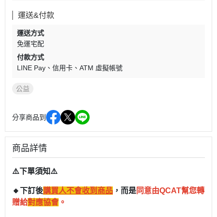
運送&付款
運送方式
免運宅配
付款方式
LINE Pay
信用卡
ATM 虛擬帳號
公益
分享商品到
商品詳情
⚠️下單須知⚠️
🔸下訂後
購買人不會收到商品
，而是
同意由QCAT幫您轉
贈給
對應協會
。