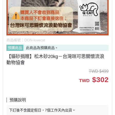
商品編號：
DON-lovecat
預購商品
此商品為預購商品。
【貓砂捐贈】松木砂20kg－台灣咪可思關懷流浪
動物協會
TWD
$
499
$
302
TWD
預購說明
下訂後不含國定假日，7個工作天內出貨。