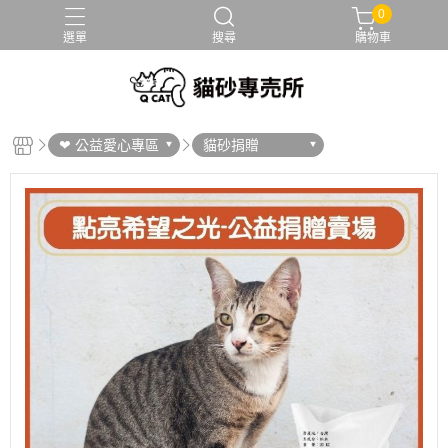
0
選單
搜尋
購物車
❤ 公益愛心專區
貓砂捐贈