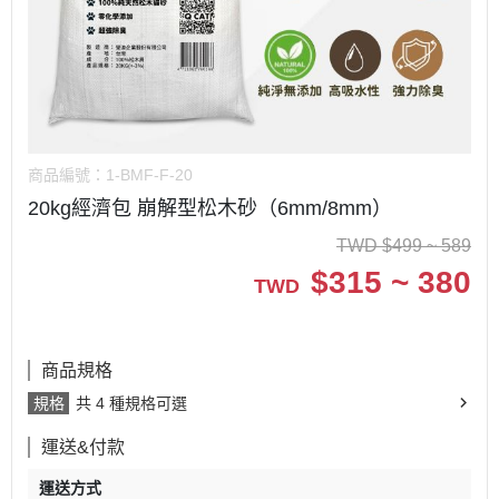
商品編號：
1-BMF-F-20
20kg經濟包 崩解型松木砂（6mm/8mm）
TWD
$
499 ~ 589
$
315 ~ 380
TWD
商品規格
規格
共 4 種規格可選
運送&付款
運送方式