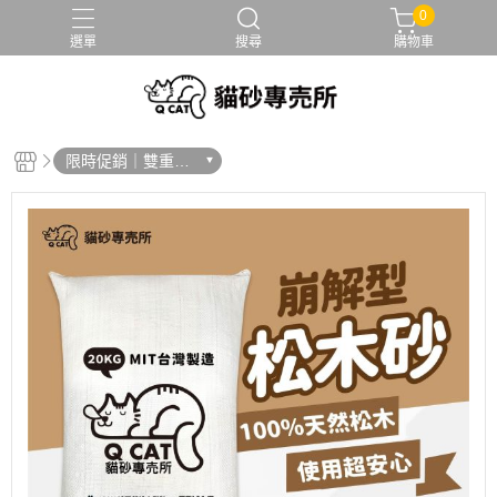
0
選單
搜尋
購物車
限時促銷｜雙重好
康送