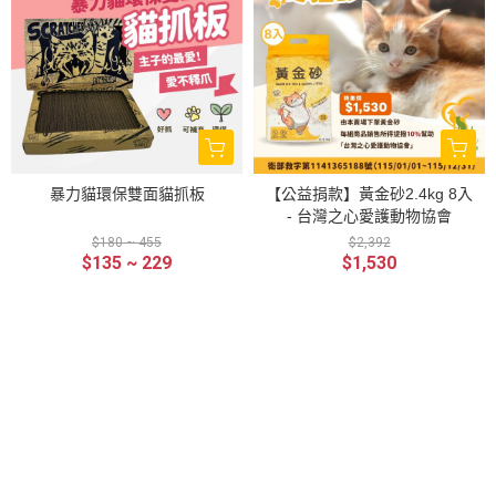
暴力貓環保雙面貓抓板
【公益捐款】黃金砂2.4kg 8入
- 台灣之心愛護動物協會
$180 ~ 455
$2,392
$135 ~ 229
$1,530
關於
全部商品
付款方式說明
會員權益說明