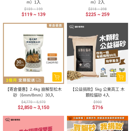
m）1入
m）2入
$159 ~ 199
$318 ~ 398
$119 ~ 139
$225 ~ 259
【寄倉優惠】2.4kg 崩解型松木
【公益捐款】5kg 公東高工 木
砂（6mm/8mm）30入
顆粒貓砂 4入
$4,770 ~ 5,970
$900
$2,850 ~ 3,150
$716