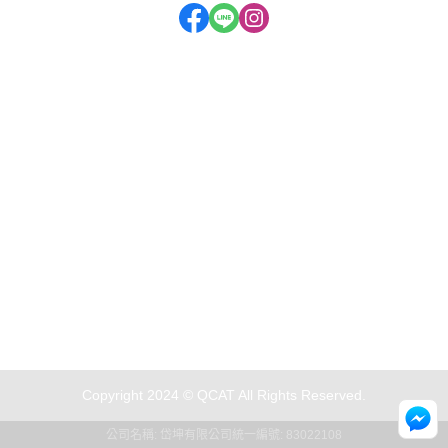
客服專線 0902-521977
服務時間 08:00-17:00（12:00-13:00及國定假日暫停）
客服信箱
qcat.catlitter@gmail.com
Copyright 2024 © QCAT All Rights Reserved.
公司名稱: 岱坤有限公司
統一編號: 83022108