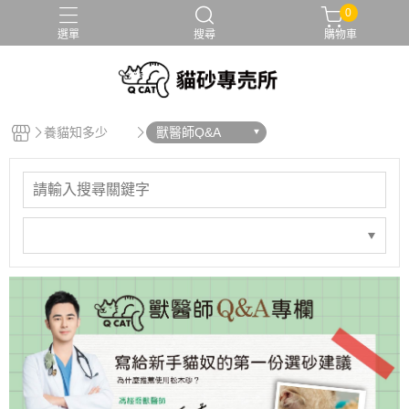
0
選單
搜尋
購物車
養貓知多少
獸醫師Q&A