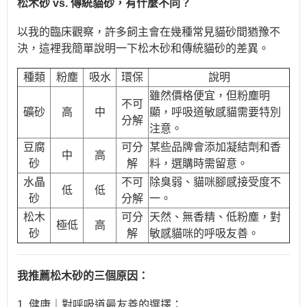
松木砂 vs. 傳統貓砂，有什麼不同？
以我的臨床觀察，許多飼主會在幾種常見貓砂間猶豫不
決，這裡我簡單說明一下松木砂和傳統貓砂的差異。
種類
粉塵
吸水
環保
說明
雖然價格便宜，但粉塵明
不可
礦砂
高
中
顯，呼吸道敏感貓需要特別
分解
注意。
豆腐
可分
某些品牌會添加凝結劑和香
中
高
砂
解
料，選購時需留意。
水晶
不可
除臭弱、貓咪腳感接受度不
低
低
砂
分解
一。
松木
可分
天然、無香精、低粉塵，對
極低
高
砂
解
敏感貓咪的呼吸友善。
我推薦松木砂的三個原因：
1. 健康｜對呼吸道最友善的選擇：