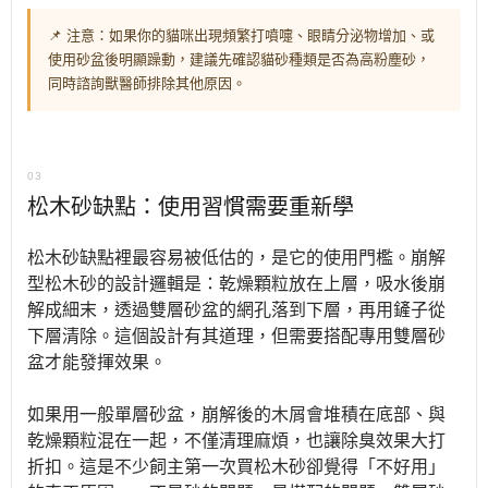
📌 注意：如果你的貓咪出現頻繁打噴嚏、眼睛分泌物增加、或
使用砂盆後明顯躁動，建議先確認貓砂種類是否為高粉塵砂，
同時諮詢獸醫師排除其他原因。
03
松木砂缺點：使用習慣需要重新學
松木砂缺點裡最容易被低估的，是它的使用門檻。崩解
型松木砂的設計邏輯是：乾燥顆粒放在上層，吸水後崩
解成細末，透過雙層砂盆的網孔落到下層，再用鏟子從
下層清除。這個設計有其道理，但需要搭配專用雙層砂
盆才能發揮效果。
如果用一般單層砂盆，崩解後的木屑會堆積在底部、與
乾燥顆粒混在一起，不僅清理麻煩，也讓除臭效果大打
折扣。這是不少飼主第一次買松木砂卻覺得「不好用」