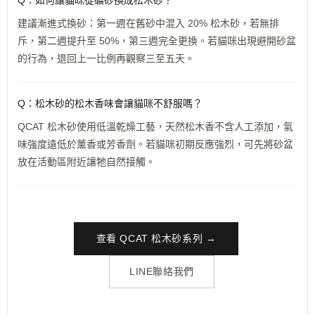
Q：如何讓貓咪從礦砂換成松木砂？
建議漸進式換砂：第一週在舊砂中混入 20% 松木砂，若無排
斥，第二週提升至 50%，第三週完全更換。若貓咪出現避開砂盆
的行為，退回上一比例再觀察三至五天。
Q：松木砂的松木香味會讓貓咪不舒服嗎？
QCAT 松木砂使用低溫乾燥工藝，天然松木香不含人工添加，氣
味強度遠低於薰香或芳香劑。若貓咪初期反應強烈，可先將砂盆
放在活動區附近讓牠自然接觸。
查看 QCAT 松木砂系列 →
LINE聯絡我們