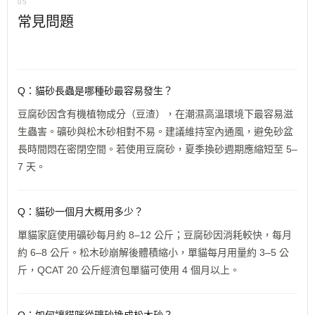
05
常見問題
Q：貓砂長蟲是哪種砂最容易發生？
豆腐砂因含有機植物成分（豆渣），在潮濕高溫環境下最容易滋
生蟲害。礦砂與松木砂相對不易。建議維持室內通風，避免砂盆
長時間悶在密閉空間。若使用豆腐砂，夏季換砂週期應縮短至 5–
7 天。
Q：貓砂一個月大概用多少？
單貓家庭使用礦砂每月約 8–12 公斤；豆腐砂因消耗較快，每月
約 6–8 公斤。松木砂崩解後體積縮小，單貓每月用量約 3–5 公
斤，QCAT 20 公斤經濟包單貓可使用 4 個月以上。