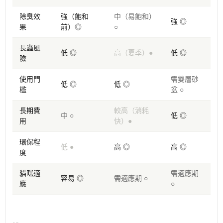
除臭效
強（飽和
中（易飽和）
強 ◎
果
前）◎
○
長蟲風
低 ◎
高（夏季）●
低 ◎
險
使用門
需雙層砂
低 ◎
低 ◎
檻
盆 ○
長期費
較高（消耗
中 ○
低 ◎
用
快）●
環保程
低 ●
高 ◎
高 ◎
度
貓咪適
需適應期
容易 ◎
需適應期 ○
應
○