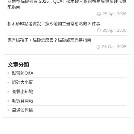
崩解型貓砂推薦 2026：QCAT 松木砂三款規格差異與貓砂盆選
配指南
29 Apr, 2026
松木砂缺點老實說：換砂前飼主最常忽略的 3 件事
29 Apr, 2026
家有貓孩子，貓砂怎麼丟？貓砂處理完整指南
23 Oct, 2025
文章分類
獸醫師Q&A
貓砂大小事
養貓小知識
毛寶貝開箱
周邊如何挑
關於