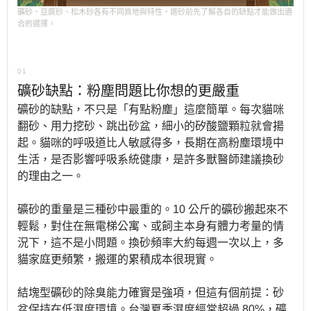
礦砂、豆腐砂、松木砂各有不同質地與特性，選砂前先了解各自的缺點才能做出適
合的選擇。
01
礦砂缺點：粉塵問題比你想的更嚴重
礦砂的缺點，不只是「有點粉塵」這麼簡單。每次貓咪
翻砂、用力挖砂、跳出砂盆，細小的矽酸鹽顆粒就會揚
起。貓咪的呼吸道比人敏感得多，長期在高粉塵環境中
生活，是否影響呼吸系統健康，是許多獸醫師建議換砂
的理由之一。
礦砂的重量是三種砂中最重的。10 公斤的礦砂搬起來不
輕鬆，對住在無電梯公寓、或飼主本身有體力考量的情
況下，這不是小問題。換砂頻率大約每週一次以上，多
貓家庭更頻繁，搬運的累積成本很現實。
結塊型礦砂的除臭能力確實是強項，但這有個前提：砂
盆保持在低濕度環境。台灣夏季濕度經常超過 80%，礦