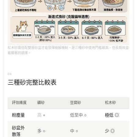
松木砂需搭配雙層砂盆才能發揮崩解機制，是三種砂中使用門檻最高、但長期效益
最顯著的選擇。
04
三種砂完整比較表
評估維度
礦砂
豆腐砂
松木砂
粉塵量
高 ●
低至中 ○
極低 ◎
砂盆外
多 ○
中 ○
少 ◎
散落