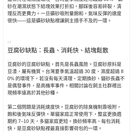
砂在潮濕狀態下結塊效果打折扣，腳踩後容易碎裂，清
理反而更費力。一旦礦砂吸附量飽和，氣味反彈的速度
很快——這是礦砂缺點裡讓飼主措手不及的一環。
02
豆腐砂缺點：長蟲、消耗快、結塊鬆散
豆腐砂的豆腐砂缺點，首先是長蟲風險。豆腐砂原料是
豆渣，屬有機質。台灣夏季氣溫超過 30 度、濕度超過 8
0% 的環境下，若沒有每天清理、定期換砂，貓砂長蟲不
是偶發事件，是高機率事件。相關討論在飼主社群裡出
現頻率遠高於其他砂種。
第二個問題是消耗速度快。豆腐砂的除臭機制靠吸附，
飽和後氣味反彈快。單貓家庭正常使用下，整盆更換週
期約 7–10 天，多貓家庭更短。換砂頻率高、每包消耗
快，是豆腐砂缺點裡最直接影響荷包的一環。