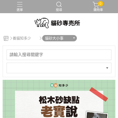
0
選單
搜尋
購物車
養貓知多少
貓砂大小事